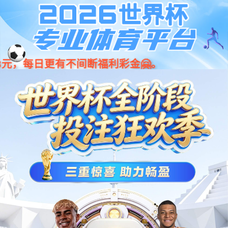
PM体育官方网站 - PM体育app下载平台PM体育官网入口
EN
关于我们