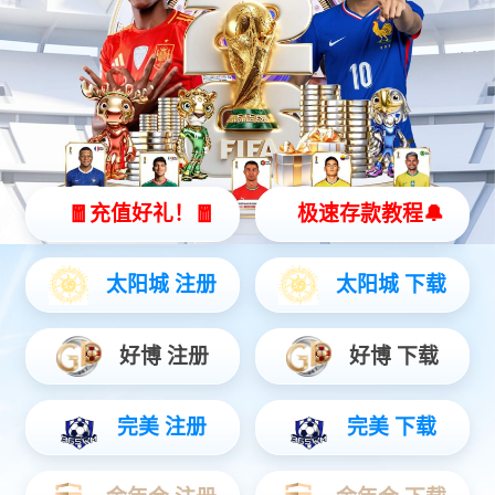
您的当前位置：
首 页
>>
案例展示
>>
案例展示
工程案例