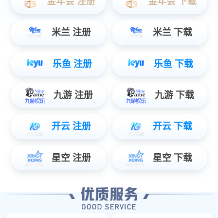
关键词：
工艺铝板
上一篇：
工程案例
下一篇：
工程案例
粤邦公众号
粤邦二维码