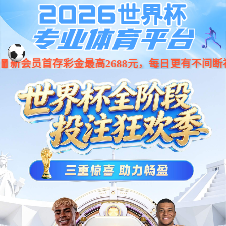
PM体育官方网站 - PM体育app下载平台PM体育官网入口
EN
新闻分类
公司新闻
行业新闻
技术知识