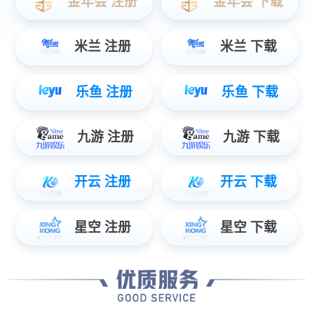
创立于2001年的博鳌亚洲论坛，为政府、企业
及专家学者等提供一个共商经济、社会、环境及
其他相关问题的高层对话平台，旨在促进亚洲经济一体，
为亚洲和世界发展凝聚正能量，为凝聚各方共识、
深化区域合作、促进共同发展、解决亚洲和
全球问题发挥了独特作用，成为连接中国和世界的重要桥
梁，搭建了兼具亚洲特色和全球影响的国际交流平
台。