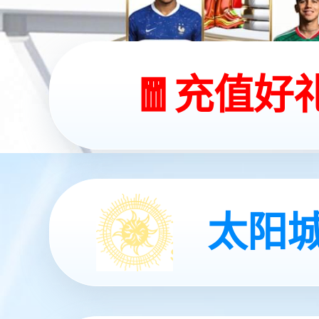
邮箱：fsyuebang@126.com
上一篇：
网址：
下一篇
www.yuebangmetal.com
最近浏览
网址：www.cccgf.com
相关产品
相关新闻
粤邦公众号
粤邦二维码