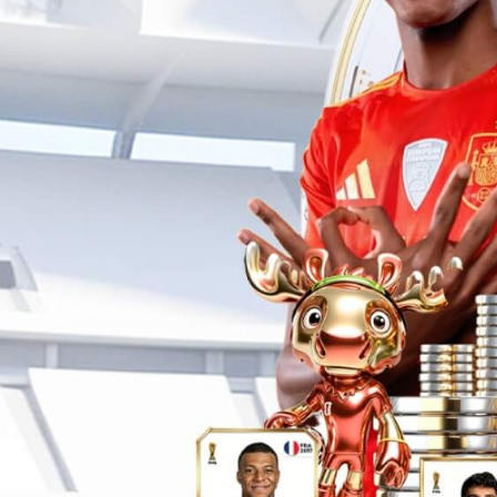
异形PM体育厂
波浪铝板
拉网铝板
外国超厚铝板
3. 
线
观度
联系我们
4. 
殊的装配
广东粤邦金属科技有限公司
性
公司地址：佛山市南海区里
需要注
水镇鹤峰村官和路18号
平
联系人：
（本网站部
李先生13923192701
除
罗先生13923182620
座机：0757-
本文网址：/
85653101、
关键词
0757-85653101