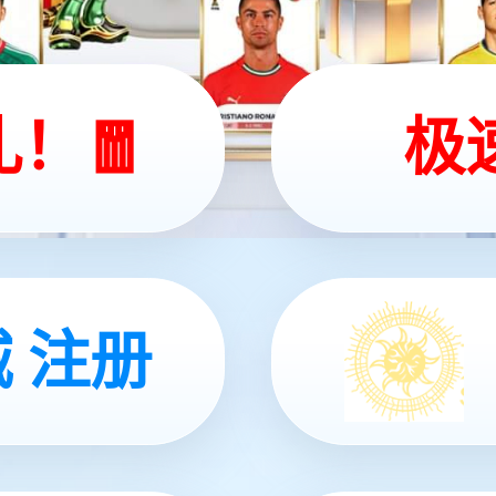
幕墙PM体育的主要特点是什么？
：
幕墙PM体育的使用和保养方法
：
：
：
专业
佛山市南
地址：