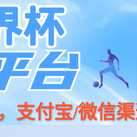
热门搜索：
幕墙PM体育
粉末PM体育
异形PM体育厂家
工程案例
新闻动态
联系我们