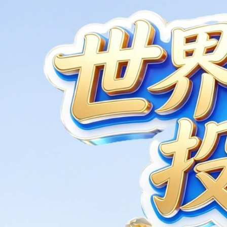
幕墙
新闻分类
公司新闻
行业新闻
幕墙P
工
技术知识
1. 
新闻资讯
2. 
形状，从
双曲铝板的应用
环境的污