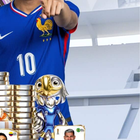
或丙烯酸类涂料。涂层颜色多样，具有防紫外
制涂料的厚度和质量，以确保涂膜的质量和表面的美
据建筑项目的实际情况，使用螺丝钉或是铝角码等特
墙体进行密封处理，以确保幕墙的密闭性和安全
，加强质量控制，提高产品质量和设计水
合法权益，请及时通知我们，我们立即予以删