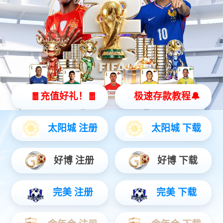
工艺铝板
拉网铝板
铝通装饰墙
木纹方通
内装造型板
扭曲方通
扭曲铝板
全铝椅子